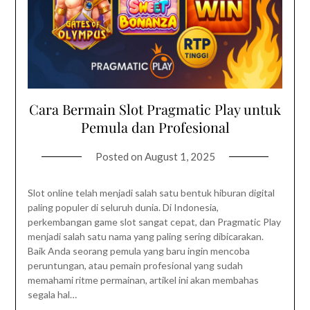
Cara Bermain Slot Pragmatic Play untuk
Pemula dan Profesional
Posted on
August 1, 2025
Slot online telah menjadi salah satu bentuk hiburan digital
paling populer di seluruh dunia. Di Indonesia,
perkembangan game slot sangat cepat, dan Pragmatic Play
menjadi salah satu nama yang paling sering dibicarakan.
Baik Anda seorang pemula yang baru ingin mencoba
peruntungan, atau pemain profesional yang sudah
memahami ritme permainan, artikel ini akan membahas
segala hal…