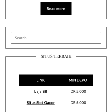
Read more
SEARCH
FOR:
SITUS TERBAIK
LINK
MIN DEPO
bajai88
IDR 5.000
Situs Slot Gacor
IDR 5.000