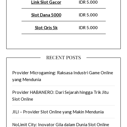
Link Slot Gacor
IDR 5.000
Slot Dana 5000
IDR 5.000
Slot Qris 5k
IDR 5.000
RECENT POSTS
Provider Microgaming: Raksasa Industri Game Online
yang Mendunia
Provider HABANERO: Dari Sejarah hingga Trik Jitu
Slot Online
JILI – Provider Slot Online yang Makin Mendunia
NoLimit City: Inovator Gila dalam Dunia Slot Online