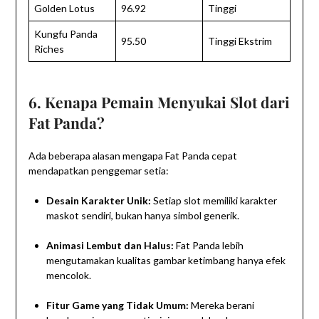
Golden Lotus
96.92
Tinggi
Kungfu Panda
95.50
Tinggi Ekstrim
Riches
6. Kenapa Pemain Menyukai Slot dari
Fat Panda?
Ada beberapa alasan mengapa Fat Panda cepat
mendapatkan penggemar setia:
Desain Karakter Unik:
Setiap slot memiliki karakter
maskot sendiri, bukan hanya simbol generik.
Animasi Lembut dan Halus:
Fat Panda lebih
mengutamakan kualitas gambar ketimbang hanya efek
mencolok.
Fitur Game yang Tidak Umum:
Mereka berani