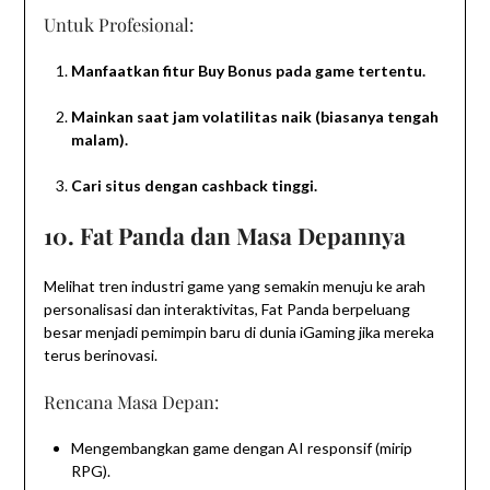
Untuk Profesional:
Manfaatkan fitur Buy Bonus pada game tertentu.
Mainkan saat jam volatilitas naik (biasanya tengah
malam).
Cari situs dengan cashback tinggi.
10. Fat Panda dan Masa Depannya
Melihat tren industri game yang semakin menuju ke arah
personalisasi dan interaktivitas, Fat Panda berpeluang
besar menjadi pemimpin baru di dunia iGaming jika mereka
terus berinovasi.
Rencana Masa Depan:
Mengembangkan game dengan AI responsif (mirip
RPG).