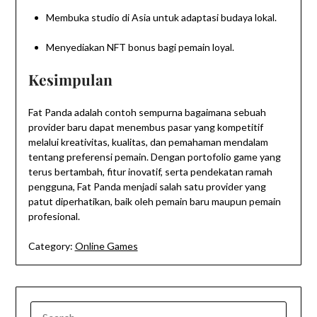
Membuka studio di Asia untuk adaptasi budaya lokal.
Menyediakan NFT bonus bagi pemain loyal.
Kesimpulan
Fat Panda adalah contoh sempurna bagaimana sebuah
provider baru dapat menembus pasar yang kompetitif
melalui kreativitas, kualitas, dan pemahaman mendalam
tentang preferensi pemain. Dengan portofolio game yang
terus bertambah, fitur inovatif, serta pendekatan ramah
pengguna, Fat Panda menjadi salah satu provider yang
patut diperhatikan, baik oleh pemain baru maupun pemain
profesional.
Category:
Online Games
SEARCH