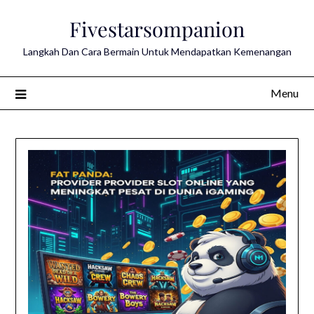
Skip
Fivestarsompanion
to
content
Langkah Dan Cara Bermain Untuk Mendapatkan Kemenangan
Menu