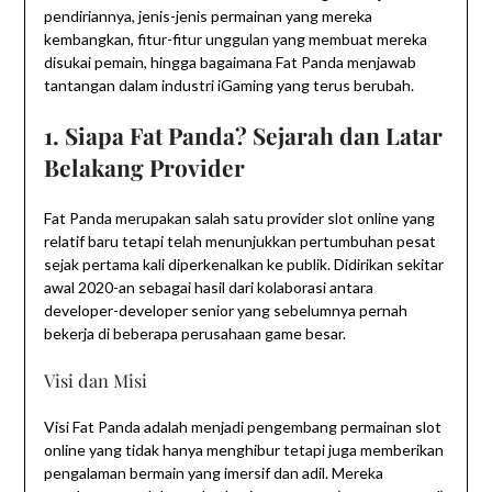
pendiriannya, jenis-jenis permainan yang mereka
kembangkan, fitur-fitur unggulan yang membuat mereka
disukai pemain, hingga bagaimana Fat Panda menjawab
tantangan dalam industri iGaming yang terus berubah.
1. Siapa Fat Panda? Sejarah dan Latar
Belakang Provider
Fat Panda merupakan salah satu provider slot online yang
relatif baru tetapi telah menunjukkan pertumbuhan pesat
sejak pertama kali diperkenalkan ke publik. Didirikan sekitar
awal 2020-an sebagai hasil dari kolaborasi antara
developer-developer senior yang sebelumnya pernah
bekerja di beberapa perusahaan game besar.
Visi dan Misi
Visi Fat Panda adalah menjadi pengembang permainan slot
online yang tidak hanya menghibur tetapi juga memberikan
pengalaman bermain yang imersif dan adil. Mereka