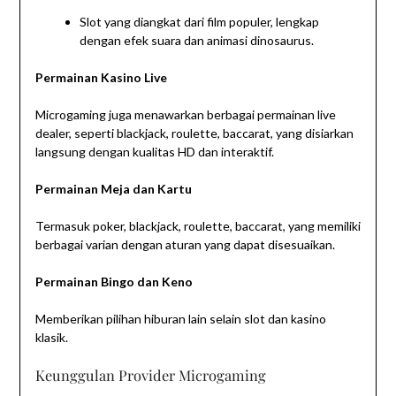
Slot yang diangkat dari film populer, lengkap
dengan efek suara dan animasi dinosaurus.
Permainan Kasino Live
Microgaming juga menawarkan berbagai permainan live
dealer, seperti blackjack, roulette, baccarat, yang disiarkan
langsung dengan kualitas HD dan interaktif.
Permainan Meja dan Kartu
Termasuk poker, blackjack, roulette, baccarat, yang memiliki
berbagai varian dengan aturan yang dapat disesuaikan.
Permainan Bingo dan Keno
Memberikan pilihan hiburan lain selain slot dan kasino
klasik.
Keunggulan Provider Microgaming