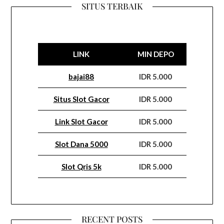
SITUS TERBAIK
LINK
MIN DEPO
bajai88
IDR 5.000
Situs Slot Gacor
IDR 5.000
Link Slot Gacor
IDR 5.000
Slot Dana 5000
IDR 5.000
Slot Qris 5k
IDR 5.000
RECENT POSTS