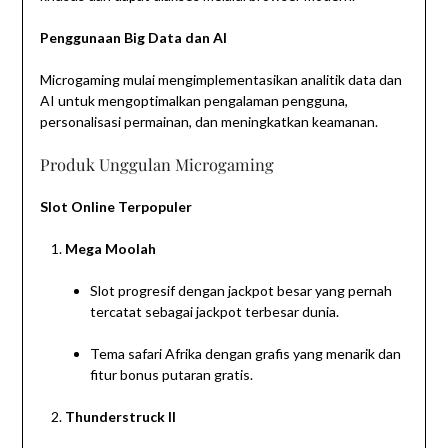
Penggunaan Big Data dan AI
Microgaming mulai mengimplementasikan analitik data dan
AI untuk mengoptimalkan pengalaman pengguna,
personalisasi permainan, dan meningkatkan keamanan.
Produk Unggulan Microgaming
Slot Online Terpopuler
Mega Moolah
Slot progresif dengan jackpot besar yang pernah
tercatat sebagai jackpot terbesar dunia.
Tema safari Afrika dengan grafis yang menarik dan
fitur bonus putaran gratis.
Thunderstruck II