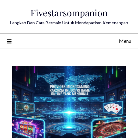
Skip
Fivestarsompanion
to
content
Langkah Dan Cara Bermain Untuk Mendapatkan Kemenangan
Menu