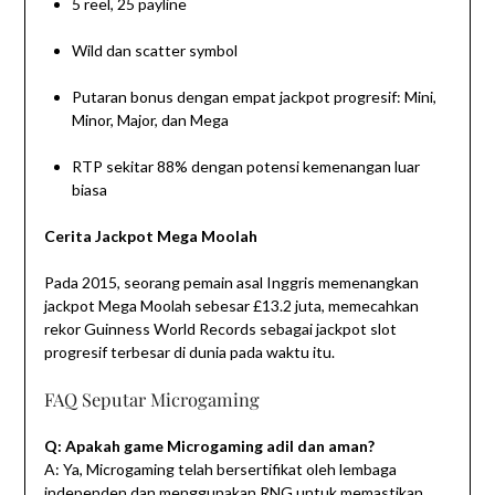
5 reel, 25 payline
Wild dan scatter symbol
Putaran bonus dengan empat jackpot progresif: Mini,
Minor, Major, dan Mega
RTP sekitar 88% dengan potensi kemenangan luar
biasa
Cerita Jackpot Mega Moolah
Pada 2015, seorang pemain asal Inggris memenangkan
jackpot Mega Moolah sebesar £13.2 juta, memecahkan
rekor Guinness World Records sebagai jackpot slot
progresif terbesar di dunia pada waktu itu.
FAQ Seputar Microgaming
Q: Apakah game Microgaming adil dan aman?
A: Ya, Microgaming telah bersertifikat oleh lembaga
independen dan menggunakan RNG untuk memastikan