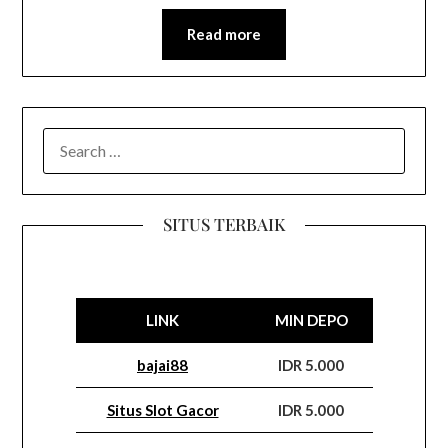
Read more
SEARCH
FOR:
SITUS TERBAIK
LINK
MIN DEPO
bajai88
IDR 5.000
Situs Slot Gacor
IDR 5.000