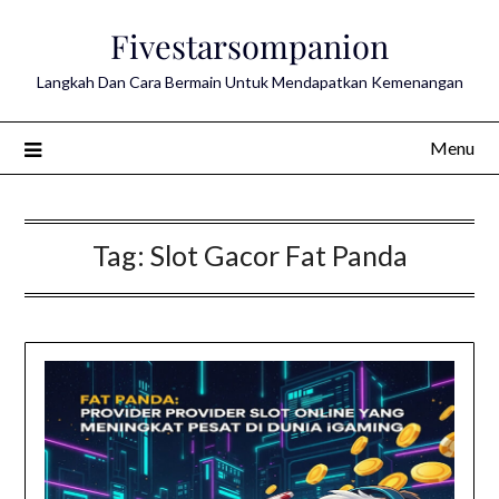
Skip
Fivestarsompanion
to
content
Langkah Dan Cara Bermain Untuk Mendapatkan Kemenangan
Menu
Tag:
Slot Gacor Fat Panda