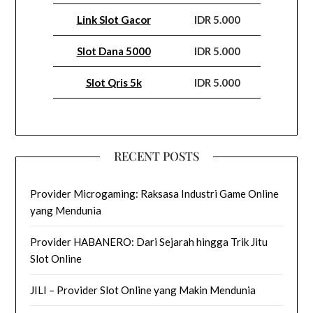
Link Slot Gacor
IDR 5.000
Slot Dana 5000
IDR 5.000
Slot Qris 5k
IDR 5.000
RECENT POSTS
Provider Microgaming: Raksasa Industri Game Online
yang Mendunia
Provider HABANERO: Dari Sejarah hingga Trik Jitu
Slot Online
JILI – Provider Slot Online yang Makin Mendunia