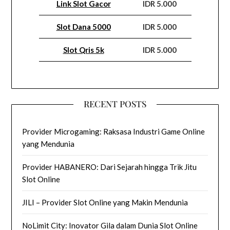
Link Slot Gacor
IDR 5.000
Slot Dana 5000
IDR 5.000
Slot Qris 5k
IDR 5.000
RECENT POSTS
Provider Microgaming: Raksasa Industri Game Online
yang Mendunia
Provider HABANERO: Dari Sejarah hingga Trik Jitu
Slot Online
JILI – Provider Slot Online yang Makin Mendunia
NoLimit City: Inovator Gila dalam Dunia Slot Online